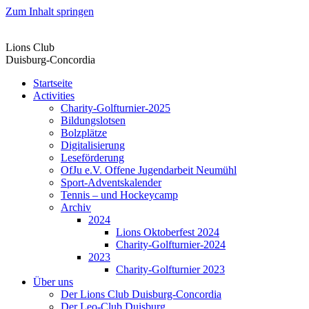
Zum Inhalt springen
Lions Club
Duisburg-Concordia
Startseite
Activities
Charity-Golfturnier-2025
Bildungslotsen
Bolzplätze
Digitalisierung
Leseförderung
OfJu e.V. Offene Jugendarbeit Neumühl
Sport-Adventskalender
Tennis – und Hockeycamp
Archiv
2024
Lions Oktoberfest 2024
Charity-Golfturnier-2024
2023
Charity-Golfturnier 2023
Über uns
Der Lions Club Duisburg-Concordia
Der Leo-Club Duisburg