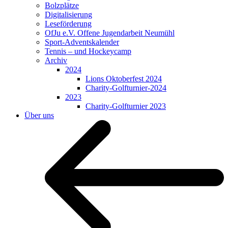
Bolzplätze
Digitalisierung
Leseförderung
OfJu e.V. Offene Jugendarbeit Neumühl
Sport-Adventskalender
Tennis – und Hockeycamp
Archiv
2024
Lions Oktoberfest 2024
Charity-Golfturnier-2024
2023
Charity-Golfturnier 2023
Über uns