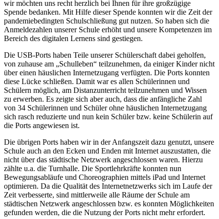
wir möchten uns recht herzlich bei Ihnen für ihre großzügige
Spende bedanken. Mit Hilfe dieser Spende konnten wir die Zeit der
pandemiebedingten Schulschließung gut nutzen. So haben sich die
Anmeldezahlen unserer Schule erhöht und unsere Kompetenzen im
Bereich des digitalen Lernens sind gestiegen.
Die USB-Ports haben Teile unserer Schülerschaft dabei geholfen,
von zuhause am „Schulleben“ teilzunehmen, da einiger Kinder nicht
über einen häuslichen Internetzugang verfügten. Die Ports konnten
diese Lücke schließen. Damit war es allen Schülerinnen und
Schülern möglich, am Distanzunterricht teilzunehmen und Wissen
zu erwerben. Es zeigte sich aber auch, dass die anfängliche Zahl
von 34 Schülerinnen und Schüler ohne häuslichen Internetzugang
sich rasch reduzierte und nun kein Schüler bzw. keine Schülerin auf
die Ports angewiesen ist.
Die übrigen Ports haben wir in der Anfangszeit dazu genutzt, unsere
Schule auch an den Ecken und Enden mit Internet auszustatten, die
nicht über das städtische Netzwerk angeschlossen waren. Hierzu
zählte u.a. die Turnhalle. Die Sportlehrkräfte konnten nun
Bewegungsabläufe und Choreographien mittels iPad und Internet
optimieren. Da die Qualität des Internetnetzwerks sich im Laufe der
Zeit verbesserte, sind mittlerweile alle Räume der Schule am
städtischen Netzwerk angeschlossen bzw. es konnten Möglichkeiten
gefunden werden, die die Nutzung der Ports nicht mehr erfordert.