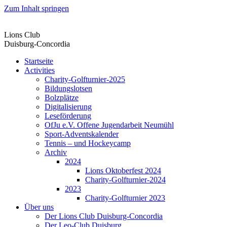
Zum Inhalt springen
Lions Club
Duisburg-Concordia
Startseite
Activities
Charity-Golfturnier-2025
Bildungslotsen
Bolzplätze
Digitalisierung
Leseförderung
OfJu e.V. Offene Jugendarbeit Neumühl
Sport-Adventskalender
Tennis – und Hockeycamp
Archiv
2024
Lions Oktoberfest 2024
Charity-Golfturnier-2024
2023
Charity-Golfturnier 2023
Über uns
Der Lions Club Duisburg-Concordia
Der Leo-Club Duisburg