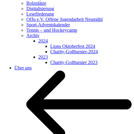
Bolzplätze
Digitalisierung
Leseförderung
OfJu e.V. Offene Jugendarbeit Neumühl
Sport-Adventskalender
Tennis – und Hockeycamp
Archiv
2024
Lions Oktoberfest 2024
Charity-Golfturnier-2024
2023
Charity-Golfturnier 2023
Über uns