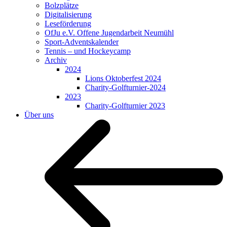
Bolzplätze
Digitalisierung
Leseförderung
OfJu e.V. Offene Jugendarbeit Neumühl
Sport-Adventskalender
Tennis – und Hockeycamp
Archiv
2024
Lions Oktoberfest 2024
Charity-Golfturnier-2024
2023
Charity-Golfturnier 2023
Über uns