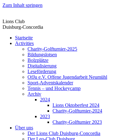
Zum Inhalt springen
Lions Club
Duisburg-Concordia
Startseite
Activities
Charity-Golfturnier-2025
Bildungslotsen
Bolzplätze
Digitalisierung
Leseförderung
OfJu e.V. Offene Jugendarbeit Neumühl
Sport-Adventskalender
Tennis – und Hockeycamp
Archiv
2024
Lions Oktoberfest 2024
Charity-Golfturnier-2024
2023
Charity-Golfturnier 2023
Über uns
Der Lions Club Duisburg-Concordia
Der Leo-Club Duisburg