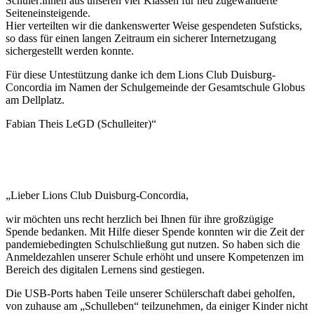
Schüler:innen aus unseren vier Klassen für neu zugewanderte
Seiteneinsteigende.
Hier verteilten wir die dankenswerter Weise gespendeten Sufsticks,
so dass für einen langen Zeitraum ein sicherer Internetzugang
sichergestellt werden konnte.
Für diese Untestützung danke ich dem Lions Club Duisburg-
Concordia im Namen der Schulgemeinde der Gesamtschule Globus
am Dellplatz.
Fabian Theis LeGD (Schulleiter)“
„Lieber Lions Club Duisburg-Concordia,
wir möchten uns recht herzlich bei Ihnen für ihre großzügige
Spende bedanken. Mit Hilfe dieser Spende konnten wir die Zeit der
pandemiebedingten Schulschließung gut nutzen. So haben sich die
Anmeldezahlen unserer Schule erhöht und unsere Kompetenzen im
Bereich des digitalen Lernens sind gestiegen.
Die USB-Ports haben Teile unserer Schülerschaft dabei geholfen,
von zuhause am „Schulleben“ teilzunehmen, da einiger Kinder nicht