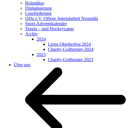
Bolzplätze
Digitalisierung
Leseförderung
OfJu e.V. Offene Jugendarbeit Neumühl
Sport-Adventskalender
Tennis – und Hockeycamp
Archiv
2024
Lions Oktoberfest 2024
Charity-Golfturnier-2024
2023
Charity-Golfturnier 2023
Über uns