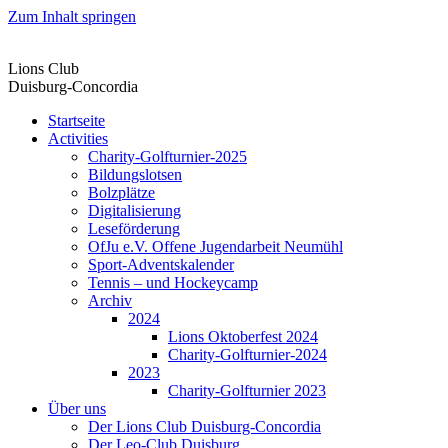
Zum Inhalt springen
Lions Club
Duisburg-Concordia
Startseite
Activities
Charity-Golfturnier-2025
Bildungslotsen
Bolzplätze
Digitalisierung
Leseförderung
OfJu e.V. Offene Jugendarbeit Neumühl
Sport-Adventskalender
Tennis – und Hockeycamp
Archiv
2024
Lions Oktoberfest 2024
Charity-Golfturnier-2024
2023
Charity-Golfturnier 2023
Über uns
Der Lions Club Duisburg-Concordia
Der Leo-Club Duisburg