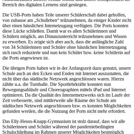
Bereich des digitalen Lernens sind gestiegen.
Die USB-Ports haben Teile unserer Schülerschaft dabei geholfen,
von zuhause am „Schulleben“ teilzunehmen, da einiger Kinder nicht
über einen häuslichen Internetzugang verfügten. Die Ports konnten
diese Lücke schließen. Damit war es allen Schülerinnen und
Schülern möglich, am Distanzunterricht teilzunehmen und Wissen
zu erwerben. Es zeigte sich aber auch, dass die anfängliche Zahl
von 34 Schülerinnen und Schüler ohne häuslichen Internetzugang
sich rasch reduzierte und nun kein Schüler bzw. keine Schülerin auf
die Ports angewiesen ist.
Die übrigen Ports haben wir in der Anfangszeit dazu genutzt, unsere
Schule auch an den Ecken und Enden mit Internet auszustatten, die
nicht über das städtische Netzwerk angeschlossen waren. Hierzu
zählte u.a. die Turnhalle. Die Sportlehrkräfte konnten nun
Bewegungsabläufe und Choreographien mittels iPad und Internet
optimieren. Da die Qualität des Internetnetzwerks sich im Laufe der
Zeit verbesserte, sind mittlerweile alle Räume der Schule am
städtischen Netzwerk angeschlossen bzw. es konnten Möglichkeiten
gefunden werden, die die Nutzung der Ports nicht mehr erfordert.
Das Elly-Heuss-Knapp-Gymnasium ist stolz darauf, dass wir alle
Schülerinnen und Schüler während der pandemiebedingten
Schulschließung im Rahmen unserer Möglichkeiten bestmöglich