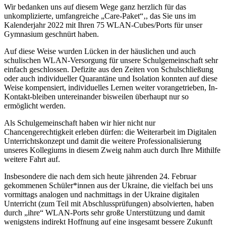
Wir bedanken uns auf diesem Wege ganz herzlich für das
unkomplizierte, umfangreiche „Care-Paket“‚, das Sie uns im
Kalenderjahr 2022 mit Ihren 75 WLAN-Cubes/Ports für unser
Gymnasium geschnürt haben.
Auf diese Weise wurden Lücken in der häuslichen und auch
schulischen WLAN-Versorgung für unsere Schulgemeinschaft sehr
einfach geschlossen. Defizite aus den Zeiten von Schulschließung
oder auch individueller Quarantäne und Isolation konnten auf diese
Weise kompensiert, individuelles Lernen weiter vorangetrieben, In-
Kontakt-bleiben untereinander bisweilen überhaupt nur so
ermöglicht werden.
Als Schulgemeinschaft haben wir hier nicht nur
Chancengerechtigkeit erleben dürfen: die Weiterarbeit im Digitalen
Unterrichtskonzept und damit die weitere Professionalisierung
unseres Kollegiums in diesem Zweig nahm auch durch Ihre Mithilfe
weitere Fahrt auf.
Insbesondere die nach dem sich heute jährenden 24. Februar
gekommenen Schüler*innen aus der Ukraine, die vielfach bei uns
vormittags analogen und nachmittags in der Ukraine digitalen
Unterricht (zum Teil mit Abschlussprüfungen) absolvierten, haben
durch „ihre“ WLAN-Ports sehr große Unterstützung und damit
wenigstens indirekt Hoffnung auf eine insgesamt bessere Zukunft